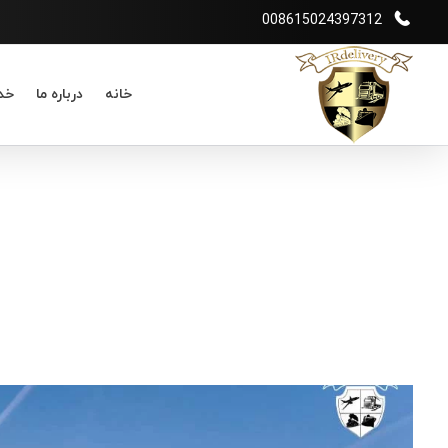
008615024397312
خانه
درباره ما
خد
شرکت بازرگانی irdelivery
خرید از فروشگاههای اینترنتی خارجی - حمل و نقل بین المللی - انبارداری