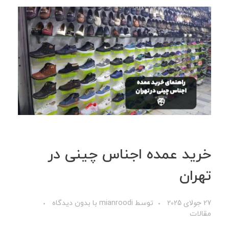
خرید عمده اجناس چینی در
تهران
27 جولای 2025
توسط
mianroodi
با
بدون دیدگاه
مقالات