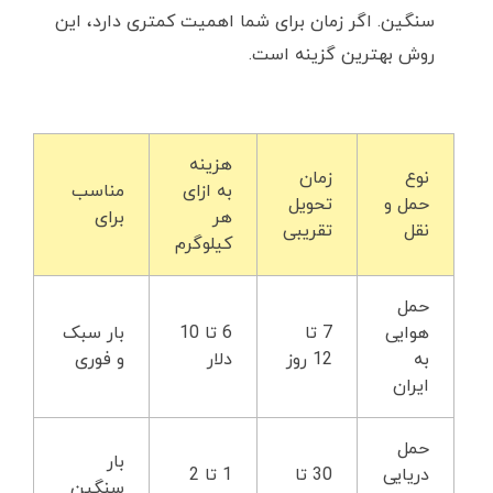
سنگین. اگر زمان برای شما اهمیت کمتری دارد، این
روش بهترین گزینه است.
هزینه
نوع
زمان
به ازای
مناسب
حمل ‌و
تحویل
هر
برای
نقل
تقریبی
کیلوگرم
حمل
هوایی
7 تا
6 تا 10
بار سبک
به
12 روز
دلار
و فوری
ایران
حمل
بار
دریایی
30 تا
1 تا 2
سنگین