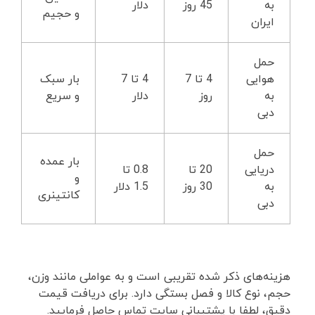
به
45 روز
دلار
و حجیم
ایران
حمل
هوایی
4 تا 7
4 تا 7
بار سبک
به
روز
دلار
و سریع
دبی
حمل
بار عمده
دریایی
20 تا
0.8 تا
و
به
30 روز
1.5 دلار
کانتینری
دبی
هزینه‌های ذکر شده تقریبی است و به عواملی مانند وزن،
حجم، نوع کالا و فصل بستگی دارد. برای دریافت قیمت
دقیق، لطفا با پشتیبانی سایت تماس حاصل فرمایید.