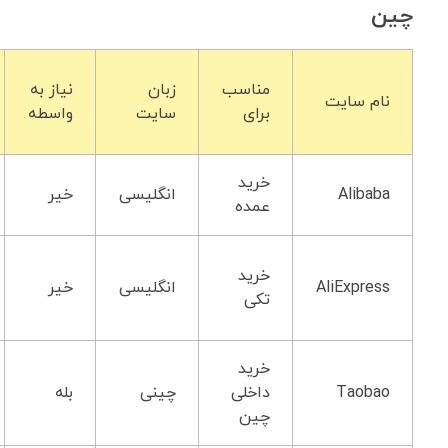
چین
مناسب
زبان
نیاز به
نام سایت
برای
سایت
واسطه
خرید
Alibaba
انگلیسی
خیر
عمده
خرید
AliExpress
انگلیسی
خیر
تکی
خرید
Taobao
داخلی
چینی
بله
چین