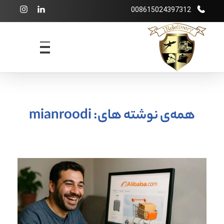
008615024397312
شرکت بازرگانی irdelivery
خرید از فروشگاههای اینترنتی خارجی - حمل و نقل بین المللی - انبارداری
همه‌ی نوشته های: mianroodi