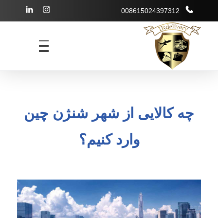
008615024397312
شرکت بازرگانی irdelivery
خرید از فروشگاههای اینترنتی خارجی - حمل و نقل بین المللی - انبارداری
چه کالایی از شهر شنژن چین
وارد کنیم؟