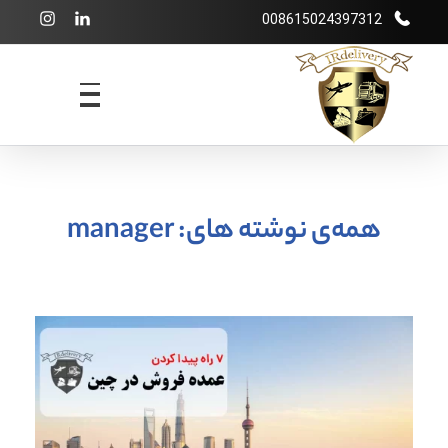
008615024397312
شرکت بازرگانی irdelivery
خرید از فروشگاههای اینترنتی خارجی - حمل و نقل بین المللی - انبارداری
همه‌ی نوشته های: manager