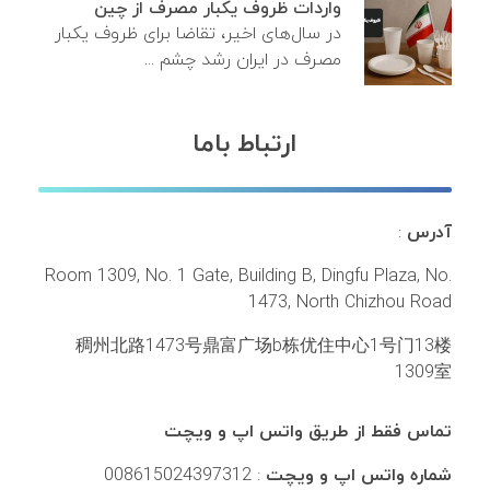
واردات ظروف یکبار مصرف از چین
در سال‌های اخیر، تقاضا برای ظروف یکبار
مصرف در ایران رشد چشم ...
ارتباط باما
آدرس
:
Room 1309, No. 1 Gate, Building B, Dingfu Plaza, No.
1473, North Chizhou Road
稠州北路1473号鼎富广场b栋优住中心1号门13楼
1309室
تماس فقط از طریق واتس اپ و ویچت
شماره واتس اپ و ویچت
: 008615024397312