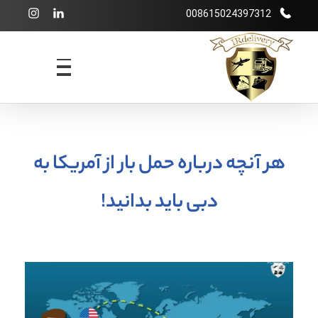
008615024397312
شرکت بازرگانی irdelivery
خرید از فروشگاههای اینترنتی خارجی - حمل و نقل بین المللی - انبارداری
هر آنچه درباره حمل بار از آمریکا به
دبی باید بدانید!