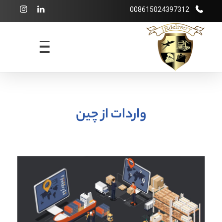
008615024397312
شرکت بازرگانی irdelivery
خرید از فروشگاههای اینترنتی خارجی - حمل و نقل بین المللی - انبارداری
واردات از چین