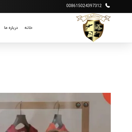
008615024397312
خانه
درباره ما
شرکت بازرگانی irdelivery
خرید از فروشگاههای اینترنتی خارجی - حمل و نقل بین المللی - انبارداری