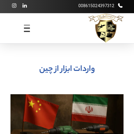
008615024397312
شرکت بازرگانی irdelivery
خرید از فروشگاههای اینترنتی خارجی - حمل و نقل بین المللی - انبارداری
واردات ابزار از چین