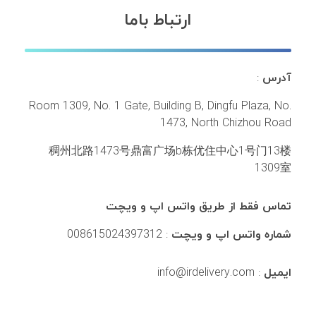
ارتباط باما
آدرس
:
Room 1309, No. 1 Gate, Building B, Dingfu Plaza, No.
1473, North Chizhou Road
稠州北路1473号鼎富广场b栋优住中心1号门13楼
1309室
تماس فقط از طریق واتس اپ و ویچت
شماره واتس اپ و ویچت
: 008615024397312
ایمیل
: info@irdelivery.com