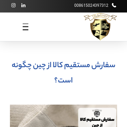
008615024397312
شرکت بازرگانی irdelivery
خرید از فروشگاههای اینترنتی خارجی - حمل و نقل بین المللی - انبارداری
سفارش مستقیم کالا از چین چگونه
است؟