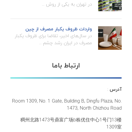
در تهران به یکی از روش ...
واردات ظروف یکبار مصرف از چین
در سال‌های اخیر، تقاضا برای ظروف یکبار
مصرف در ایران رشد چشم ...
ارتباط باما
آدرس
:
Room 1309, No. 1 Gate, Building B, Dingfu Plaza, No.
1473, North Chizhou Road
稠州北路1473号鼎富广场b栋优住中心1号门13楼
1309室