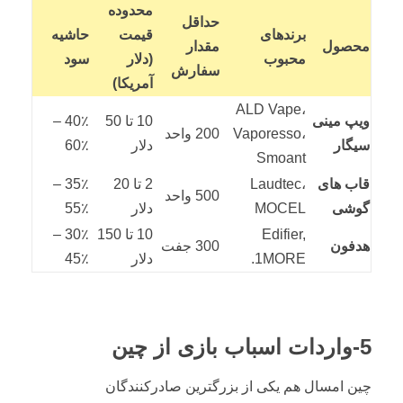
محدوده
حداقل
برندهای
قیمت
حاشیه
محصول
مقدار
محبوب
(دلار
سود
سفارش
آمریکا)
ALD Vape،
ویپ مینی
10 تا 50
40٪ –
Vaporesso،
200 واحد
سیگار
دلار
60٪
Smoant
قاب های
Laudtec،
2 تا 20
35٪ –
500 واحد
گوشی
MOCEL
دلار
55٪
Edifier,
10 تا 150
30٪ –
هدفون
300 جفت
1MORE.
دلار
45٪
5-واردات اسباب بازی از چین
چین امسال هم یکی از بزرگترین صادرکنندگان