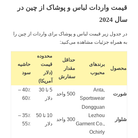
قیمت واردات لباس و پوشاک از چین در
سال 2024
در جدول زیر قیمت لباس و پوشاک برای واردات از چین را
به همراه جزئیات مشاهده می‌کنید:
محدوده
حداقل
برندهای
قیمت
حاشیه
محصول
مقدار
محبوب
(دلار
سود
سفارش
آمریکا)
Anta,
5 تا 30
40٪ –
شورت
500 واحد
Sportswear
دلار
60٪
Dongguan
Lezhou
10 تا 50
35٪ –
شلوار
300 واحد
Garment Co.,
دلار
55٪
Ochirly