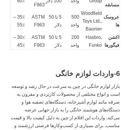
Group
واحد
100 دلار
60٪
مسابقه
F963
Woodfield
عروسک
500
5 تا 50
ASTM
35٪ –
Toys Ltd.,
ها
واحد
دلار
F963
55٪
Baonier
اکشن
Hasbro,
200
5 تا 50
ASTM
30٪ –
فیگورها
Funko
واحد
دلار
F963
45٪
6-واردات لوازم خانگی
بازار لوازم خانگی در چین به سرعت در حال رشد و توسعه
است و انواع مختلفی از محصولات کاربردی و مقرون به
صرفه مانند لوازم آشپزخانه، دستگاه‌های تصفیه هوا و
دستگاه‌های هوشمند خانگی را به بازار جهانی عرضه
می‌کند. واردات این اقلام از چین به دلیل کیفیت بالا و قیمت
مناسب، برای بسیاری از کسب‌وکارها فرصتی ارزشمند و