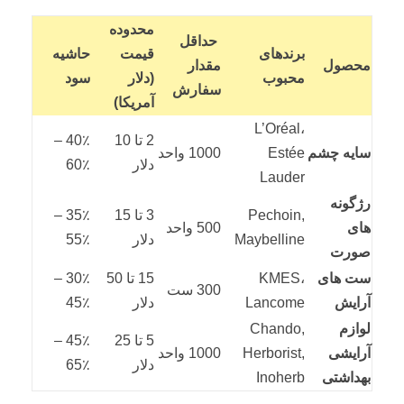
محدوده
حداقل
برندهای
قیمت
حاشیه
محصول
مقدار
محبوب
(دلار
سود
سفارش
آمریکا)
L’Oréal،
2 تا 10
40٪ –
سایه چشم
Estée
1000 واحد
دلار
60٪
Lauder
رژگونه
Pechoin,
3 تا 15
35٪ –
های
500 واحد
Maybelline
دلار
55٪
صورت
ست های
KMES،
15 تا 50
30٪ –
300 ست
آرایش
Lancome
دلار
45٪
لوازم
Chando,
5 تا 25
45٪ –
آرایشی
Herborist,
1000 واحد
دلار
65٪
بهداشتی
Inoherb