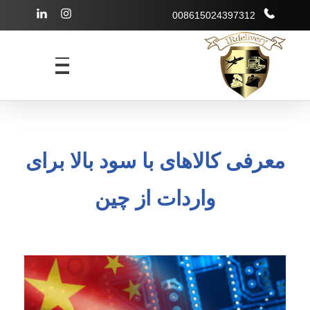
008615024397312
شرکت بازرگانی irdelivery
خرید از فروشگاههای اینترنتی خارجی - حمل و نقل بین المللی - انبارداری
معرفی کالاهای با سود بالا برای
واردات از چین