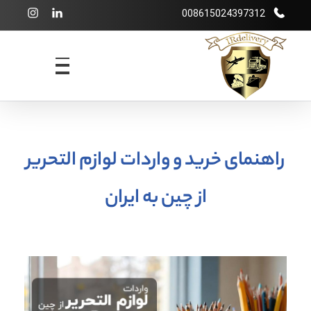
008615024397312
شرکت بازرگانی irdelivery
خرید از فروشگاههای اینترنتی خارجی - حمل و نقل بین المللی - انبارداری
راهنمای خرید و واردات لوازم التحریر
از چین به ایران