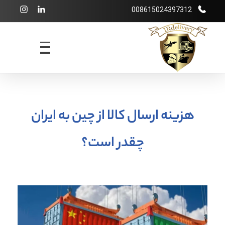
008615024397312
شرکت بازرگانی irdelivery
خرید از فروشگاههای اینترنتی خارجی - حمل و نقل بین المللی - انبارداری
هزینه ارسال کالا از چین به ایران
چقدر است؟