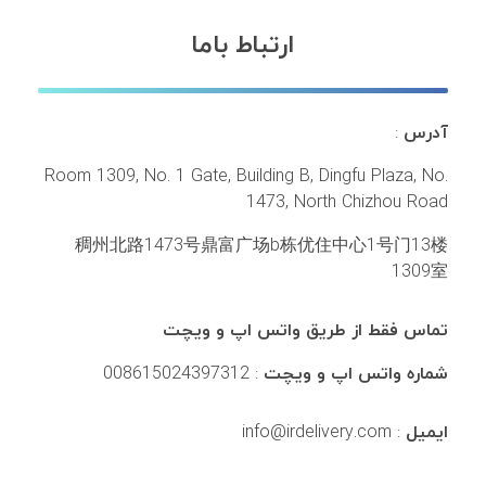
ارتباط باما
آدرس
:
Room 1309, No. 1 Gate, Building B, Dingfu Plaza, No.
1473, North Chizhou Road
稠州北路1473号鼎富广场b栋优住中心1号门13楼
1309室
تماس فقط از طریق واتس اپ و ویچت
شماره واتس اپ و ویچت
: 008615024397312
ایمیل
: info@irdelivery.com