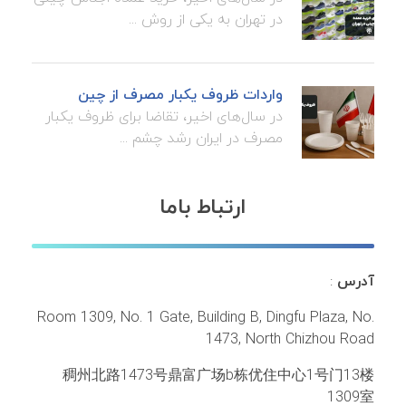
در تهران به یکی از روش ...
واردات ظروف یکبار مصرف از چین
در سال‌های اخیر، تقاضا برای ظروف یکبار
مصرف در ایران رشد چشم ...
ارتباط باما
آدرس
:
Room 1309, No. 1 Gate, Building B, Dingfu Plaza, No.
1473, North Chizhou Road
稠州北路1473号鼎富广场b栋优住中心1号门13楼
1309室