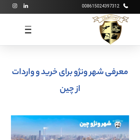
008615024397312
شرکت بازرگانی irdelivery
خرید از فروشگاههای اینترنتی خارجی - حمل و نقل بین المللی - انبارداری
معرفی شهر ونژو برای خرید و واردات
از چین