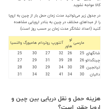
کالا مواجه نشوید.
در جدول زیر می‌توانید مدت زمان حمل بار از چین به اروپا
را از مبداهای مختلف در چین به بنادر اروپایی مشاهده
کنید (اعداد نشانگر مدت زمان بر حسب روز است).
لو
مارسی
آنتورپ
روتردام
هامبورگ
والنسیا
هاور
شانگهای
25
26
32
27
30
25
چینگدائو
26
28
39
31
29
27
تیانجین
28
30
34
29
30
28
دالیان
30
34
41
32
34
31
هزینه حمل و نقل دریایی بین چین و
اروپا چقدر است؟