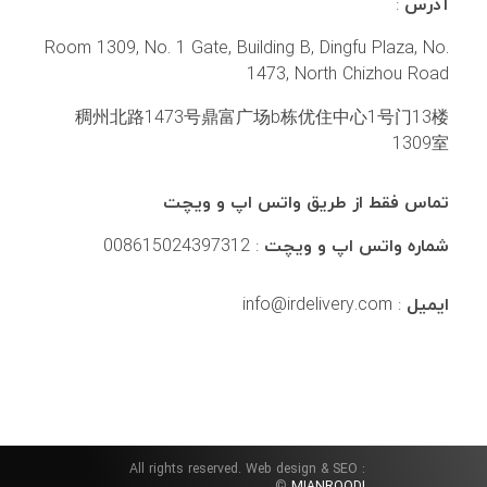
آدرس
:
Room 1309, No. 1 Gate, Building B, Dingfu Plaza, No.
1473, North Chizhou Road
稠州北路1473号鼎富广场b栋优住中心1号门13楼
1309室
تماس فقط از طریق واتس اپ و ویچت
شماره واتس اپ و ویچت
: 008615024397312
ایمیل
: info@irdelivery.com
All rights reserved. Web design & SEO :
©
MIANROODI