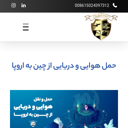
008615024397312
شرکت بازرگانی irdelivery
خرید از فروشگاههای اینترنتی خارجی - حمل و نقل بین المللی - انبارداری
حمل هوایی و دریایی از چین به اروپا