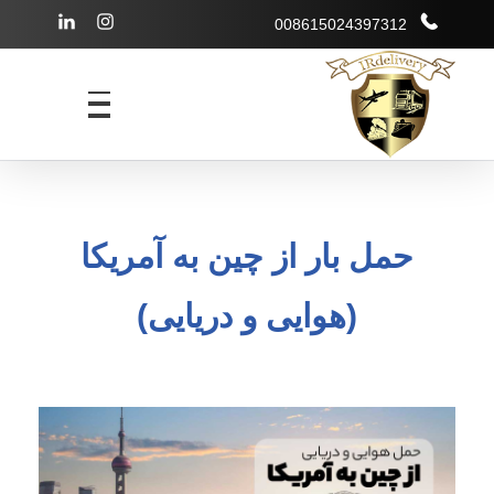
008615024397312
شرکت بازرگانی irdelivery
خرید از فروشگاههای اینترنتی خارجی - حمل و نقل بین المللی - انبارداری
حمل بار از چین به آمریکا
(هوایی و دریایی)